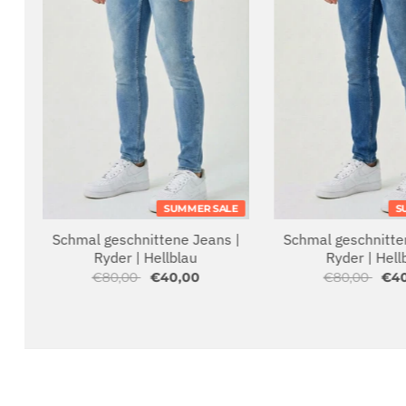
T
SUMMER SALE
S
Schmal geschnittene Jeans |
Schmal geschnitte
Ryder | Hellblau
Ryder | Hell
€80,00
€40,00
€80,00
€4