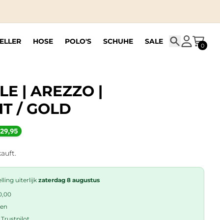
ELLER
HOSE
POLO'S
SCHUHE
SALE
0
Suchen
Konto
Karren
E | AREZZO |
T / GOLD
29,95
auft.
ling uiterlijk
zaterdag 8 augustus
0,00
ren
Trustpilot