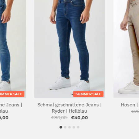
UMMER SALE
SUMMER SALE
ne Jeans |
Schmal geschnittene Jeans |
Hosen |
blau
Ryder | Hellblau
€7
0,00
€80,00
€40,00