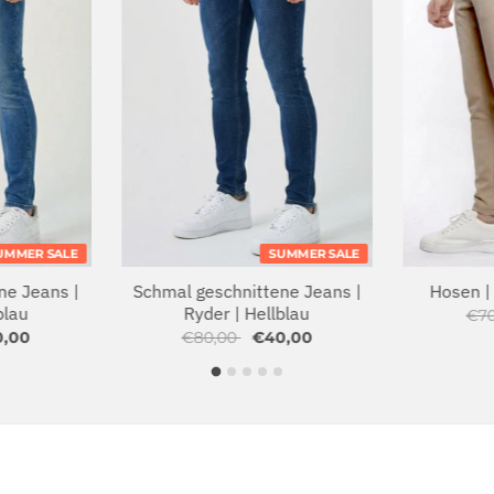
UMMER SALE
SUMMER SALE
ne Jeans |
Schmal geschnittene Jeans |
Hosen |
blau
Ryder | Hellblau
€7
0,00
€80,00
€40,00