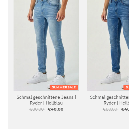
T
SUMMER SALE
S
Schmal geschnittene Jeans |
Schmal geschnitte
Ryder | Hellblau
Ryder | Hell
€80,00
€40,00
€80,00
€4